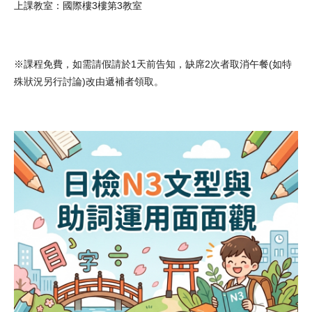
上課教室：國際樓3樓第3教室
※課程免費，如需請假請於1天前告知，缺席2次者取消午餐(如特
殊狀況另行討論)改由遞補者領取。