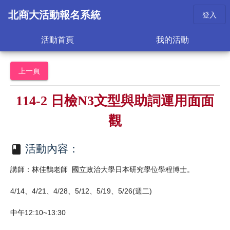
北商大活動報名系統
登入
活動首頁
我的活動
上一頁
114-2 日檢N3文型與助詞運用面面
觀
活動內容：
book
講師：林佳鵲老師 國立政治大學日本研究學位學程博士。
4/14、4/21、4/28、5/12、5/19、5/26(週二)
中午12:10~13:30