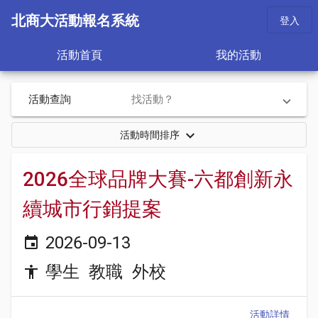
北商大活動報名系統
登入
活動首頁
我的活動
活動查詢
找活動？
keyboard_arrow_down
活動時間排序
2026全球品牌大賽-六都創新永
續城市行銷提案
2026-09-13
event
學生
教職
外校
accessibility
活動詳情